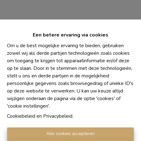
Een betere ervaring via cookies
Om u de best mogelijke ervaring te bieden, gebruiken
zowel wij als derde partijen technologieën zoals cookies
om toegang te krijgen tot apparaatinformatie en/of deze
Chaque agence est juridiquement et financièrement
op te slaan. Door in te stemmen met deze technologieën,
indépendante
stelt u ons en derde partijen in de mogelijkheid
SRL IMMO Water Lane - TVA BE 0755330288
persoonlijke gegevens zoals browsegedrag of unieke ID's
Agrétion I.P.I. N° 510.423
op deze website te verwerken. U kan uw keuze altijd
RC professionnelle et cautionnement vis AXA Belgium
wijzigen onderaan de pagina via de optie 'cookies' of
N° 730.390.160
'cookie instellingen'.
Institut professionnel des agents immobiliers, rue du
Cookiebeleid
en
Privacybeleid
.
Luxembourg 16 B, 1000 Bruxelles. Le
code de
déontologie
de l'Institut professionnel des agents
Alle cookies accepteren
immobiliers.