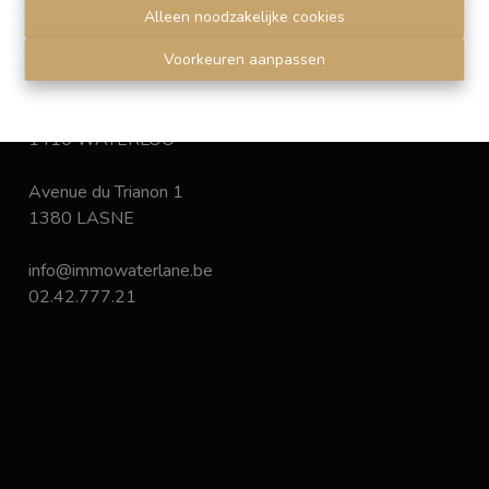
Disclaimer
-
Privacy statement
Alleen noodzakelijke cookies
Voorkeuren aanpassen
Chaussée de Bruxelles 168
1410 WATERLOO
Avenue du Trianon 1
1380 LASNE
info@immowaterlane.be
02.42.777.21