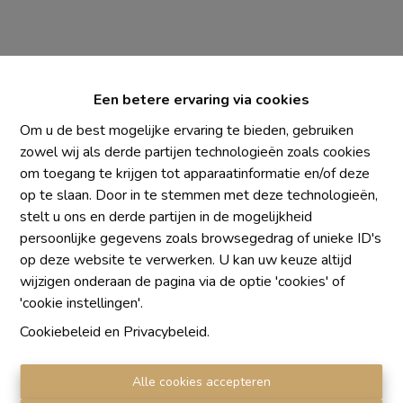
Een betere ervaring via cookies
Om u de best mogelijke ervaring te bieden, gebruiken
zowel wij als derde partijen technologieën zoals cookies
om toegang te krijgen tot apparaatinformatie en/of deze
Chaque agence est juridiquement et financièrement
op te slaan. Door in te stemmen met deze technologieën,
indépendante
stelt u ons en derde partijen in de mogelijkheid
SRL IMMO Water Lane - TVA BE 0755330288
persoonlijke gegevens zoals browsegedrag of unieke ID's
Agrétion I.P.I. N° 510.423
op deze website te verwerken. U kan uw keuze altijd
RC professionnelle et cautionnement vis AXA Belgium
wijzigen onderaan de pagina via de optie 'cookies' of
N° 730.390.160
'cookie instellingen'.
Institut professionnel des agents immobiliers, rue du
Cookiebeleid
en
Privacybeleid
.
Luxembourg 16 B, 1000 Bruxelles. Le
code de
déontologie
de l'Institut professionnel des agents
Alle cookies accepteren
immobiliers.