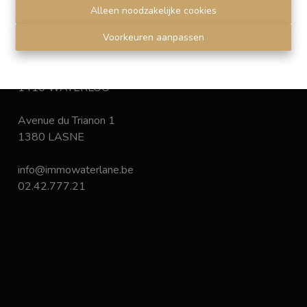
Disclaimer
-
Privacy statement
Alleen noodzakelijke cookies
Voorkeuren aanpassen
Chaussée de Bruxelles 168
1410 WATERLOO
Avenue du Trianon 1
1380 LASNE
info@immowaterlane.be
02.42.777.21