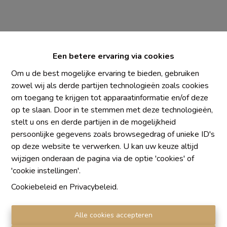
Een betere ervaring via cookies
Om u de best mogelijke ervaring te bieden, gebruiken
zowel wij als derde partijen technologieën zoals cookies
om toegang te krijgen tot apparaatinformatie en/of deze
Chaque agence est juridiquement et financièrement
op te slaan. Door in te stemmen met deze technologieën,
indépendante
stelt u ons en derde partijen in de mogelijkheid
SRL IMMO Water Lane - TVA BE 0755330288
persoonlijke gegevens zoals browsegedrag of unieke ID's
Agrétion I.P.I. N° 510.423
op deze website te verwerken. U kan uw keuze altijd
RC professionnelle et cautionnement vis AXA Belgium
wijzigen onderaan de pagina via de optie 'cookies' of
N° 730.390.160
'cookie instellingen'.
Institut professionnel des agents immobiliers, rue du
Cookiebeleid
en
Privacybeleid
.
Luxembourg 16 B, 1000 Bruxelles. Le
code de
déontologie
de l'Institut professionnel des agents
Alle cookies accepteren
immobiliers.