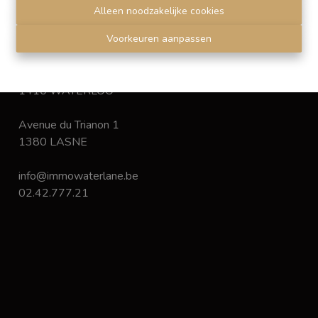
Disclaimer
-
Privacy statement
Alleen noodzakelijke cookies
Voorkeuren aanpassen
Chaussée de Bruxelles 168
1410 WATERLOO
Avenue du Trianon 1
1380 LASNE
info@immowaterlane.be
02.42.777.21