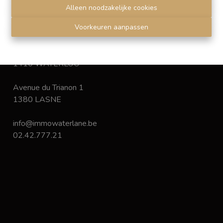
Disclaimer
-
Privacy statement
Alleen noodzakelijke cookies
Voorkeuren aanpassen
Chaussée de Bruxelles 168
1410 WATERLOO
Avenue du Trianon 1
1380 LASNE
info@immowaterlane.be
02.42.777.21