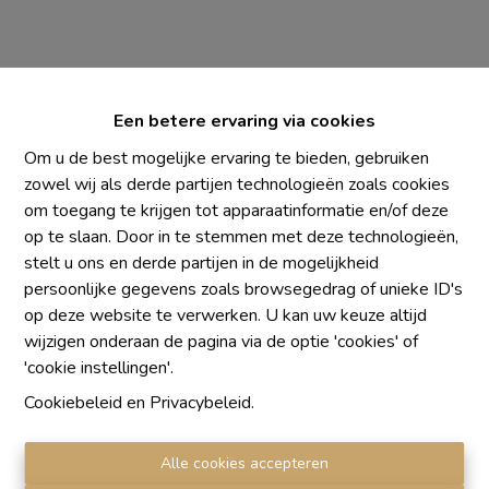
Een betere ervaring via cookies
Om u de best mogelijke ervaring te bieden, gebruiken
zowel wij als derde partijen technologieën zoals cookies
om toegang te krijgen tot apparaatinformatie en/of deze
Chaque agence est juridiquement et financièrement
op te slaan. Door in te stemmen met deze technologieën,
indépendante
stelt u ons en derde partijen in de mogelijkheid
SRL IMMO Water Lane - TVA BE 0755330288
persoonlijke gegevens zoals browsegedrag of unieke ID's
Agrétion I.P.I. N° 510.423
op deze website te verwerken. U kan uw keuze altijd
RC professionnelle et cautionnement vis AXA Belgium
wijzigen onderaan de pagina via de optie 'cookies' of
N° 730.390.160
'cookie instellingen'.
Institut professionnel des agents immobiliers, rue du
Cookiebeleid
en
Privacybeleid
.
Luxembourg 16 B, 1000 Bruxelles. Le
code de
déontologie
de l'Institut professionnel des agents
Alle cookies accepteren
immobiliers.