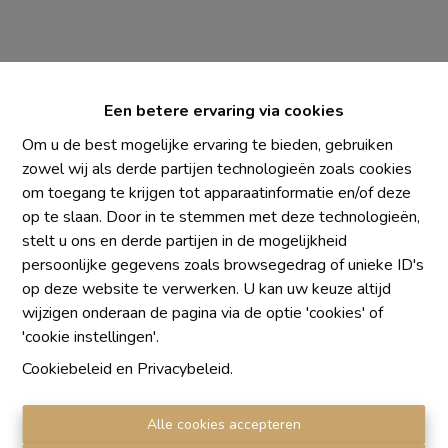
Een betere ervaring via cookies
Om u de best mogelijke ervaring te bieden, gebruiken
zowel wij als derde partijen technologieën zoals cookies
om toegang te krijgen tot apparaatinformatie en/of deze
Chaque agence est juridiquement et financièrement
op te slaan. Door in te stemmen met deze technologieën,
indépendante
stelt u ons en derde partijen in de mogelijkheid
SRL IMMO Water Lane - TVA BE 0755330288
persoonlijke gegevens zoals browsegedrag of unieke ID's
Agrétion I.P.I. N° 510.423
op deze website te verwerken. U kan uw keuze altijd
RC professionnelle et cautionnement vis AXA Belgium
wijzigen onderaan de pagina via de optie 'cookies' of
N° 730.390.160
'cookie instellingen'.
Institut professionnel des agents immobiliers, rue du
Cookiebeleid
en
Privacybeleid
.
Luxembourg 16 B, 1000 Bruxelles. Le
code de
déontologie
de l'Institut professionnel des agents
Alle cookies accepteren
immobiliers.