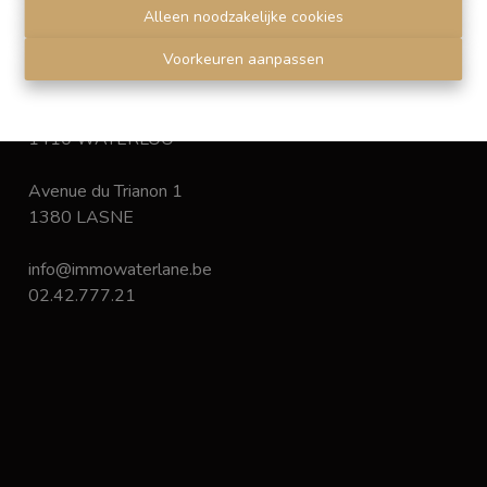
Disclaimer
-
Privacy statement
Alleen noodzakelijke cookies
Voorkeuren aanpassen
Chaussée de Bruxelles 168
1410 WATERLOO
Avenue du Trianon 1
1380 LASNE
info@immowaterlane.be
02.42.777.21