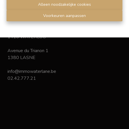
Disclaimer
-
Privacy statement
Alleen noodzakelijke cookies
Voorkeuren aanpassen
Chaussée de Bruxelles 168
1410 WATERLOO
Avenue du Trianon 1
1380 LASNE
info@immowaterlane.be
02.42.777.21