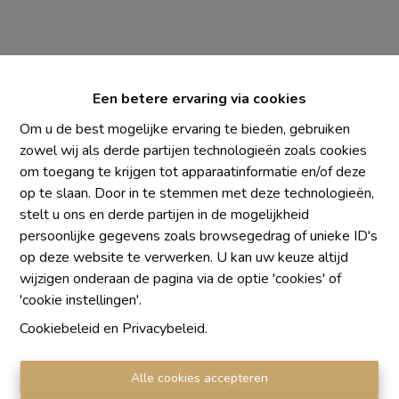
Een betere ervaring via cookies
Om u de best mogelijke ervaring te bieden, gebruiken
zowel wij als derde partijen technologieën zoals cookies
om toegang te krijgen tot apparaatinformatie en/of deze
Chaque agence est juridiquement et financièrement
op te slaan. Door in te stemmen met deze technologieën,
indépendante
stelt u ons en derde partijen in de mogelijkheid
SRL IMMO Water Lane - TVA BE 0755330288
persoonlijke gegevens zoals browsegedrag of unieke ID's
Agrétion I.P.I. N° 510.423
op deze website te verwerken. U kan uw keuze altijd
RC professionnelle et cautionnement vis AXA Belgium
wijzigen onderaan de pagina via de optie 'cookies' of
N° 730.390.160
'cookie instellingen'.
Institut professionnel des agents immobiliers, rue du
Cookiebeleid
en
Privacybeleid
.
Luxembourg 16 B, 1000 Bruxelles. Le
code de
déontologie
de l'Institut professionnel des agents
Alle cookies accepteren
immobiliers.