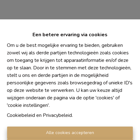
Een betere ervaring via cookies
Om u de best mogelijke ervaring te bieden, gebruiken
zowel wij als derde partijen technologieën zoals cookies
om toegang te krijgen tot apparaatinformatie en/of deze
Chaque agence est juridiquement et financièrement
op te slaan. Door in te stemmen met deze technologieën,
indépendante
stelt u ons en derde partijen in de mogelijkheid
SRL IMMO Water Lane - TVA BE 0755330288
persoonlijke gegevens zoals browsegedrag of unieke ID's
Agrétion I.P.I. N° 510.423
op deze website te verwerken. U kan uw keuze altijd
RC professionnelle et cautionnement vis AXA Belgium
wijzigen onderaan de pagina via de optie 'cookies' of
N° 730.390.160
'cookie instellingen'.
Institut professionnel des agents immobiliers, rue du
Cookiebeleid
en
Privacybeleid
.
Luxembourg 16 B, 1000 Bruxelles. Le
code de
déontologie
de l'Institut professionnel des agents
Alle cookies accepteren
immobiliers.