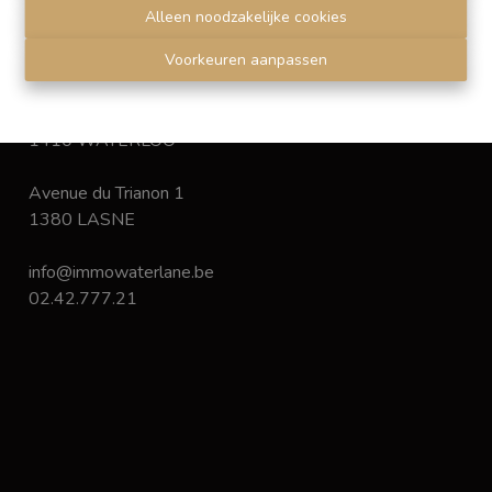
Disclaimer
-
Privacy statement
Alleen noodzakelijke cookies
Voorkeuren aanpassen
Chaussée de Bruxelles 168
1410 WATERLOO
Avenue du Trianon 1
1380 LASNE
info@immowaterlane.be
02.42.777.21