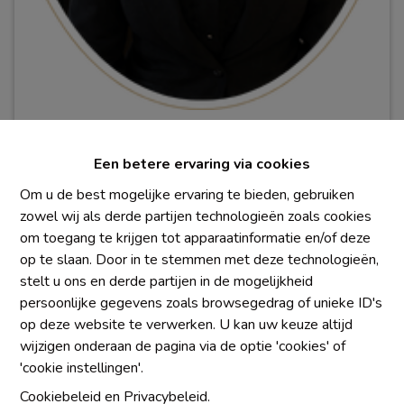
Morgane PIGEOLET
Een betere ervaring via cookies
Conseillère immobilière
Om u de best mogelijke ervaring te bieden, gebruiken
BIV
5
1
0
.
423
zowel wij als derde partijen technologieën zoals cookies
pim@immowaterlane.be
om toegang te krijgen tot apparaatinformatie en/of deze
0470/17.63.75
op te slaan. Door in te stemmen met deze technologieën,
stelt u ons en derde partijen in de mogelijkheid
persoonlijke gegevens zoals browsegedrag of unieke ID's
op deze website te verwerken. U kan uw keuze altijd
wijzigen onderaan de pagina via de optie 'cookies' of
'cookie instellingen'.
Cookiebeleid
en
Privacybeleid
.