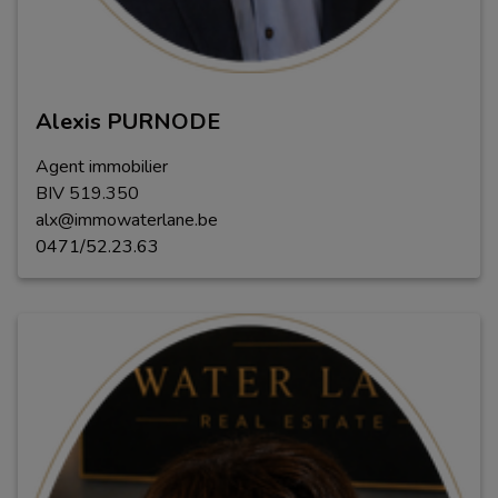
Alexis PURNODE
Agent immobilier
BIV
5
1
9
.
350
alx@immowaterlane.be
0471/52.23.63