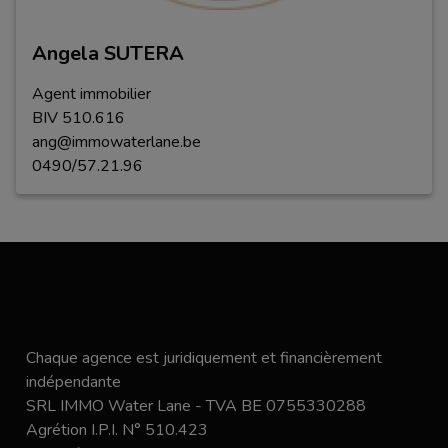
Angela SUTERA
Agent immobilier
BIV
5
1
0
.
616
ang@immowaterlane.be
0490/57.21.96
Chaque agence est juridiquement et financièrement
indépendante
SRL IMMO Water Lane - TVA BE 0755330288
Agrétion I.P.I. N° 510.423