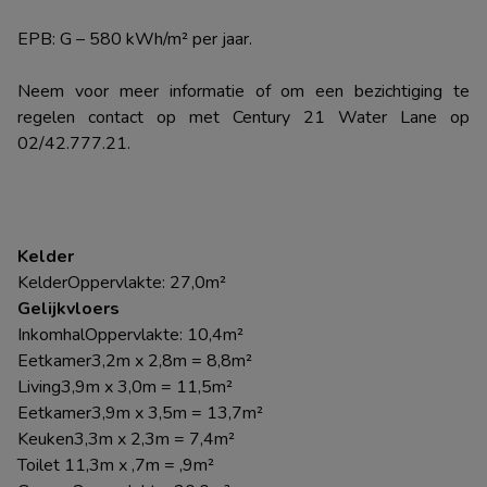
EPB: G – 580 kWh/m² per jaar.
Neem voor meer informatie of om een bezichtiging te
regelen contact op met Century 21 Water Lane op
02/42.777.21.
Kelder
KelderOppervlakte: 27,0m²
Gelijkvloers
InkomhalOppervlakte: 10,4m²
Eetkamer3,2m x 2,8m = 8,8m²
Living3,9m x 3,0m = 11,5m²
Eetkamer3,9m x 3,5m = 13,7m²
Keuken3,3m x 2,3m = 7,4m²
Toilet 11,3m x ,7m = ,9m²