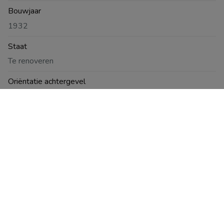
Bouwjaar
1932
Staat
Te renoveren
Oriëntatie achtergevel
Zuidoost
Type dak
Lessenaarsdak
Dakmateriaal
kunstleien
Bodemattest
In aanvraag