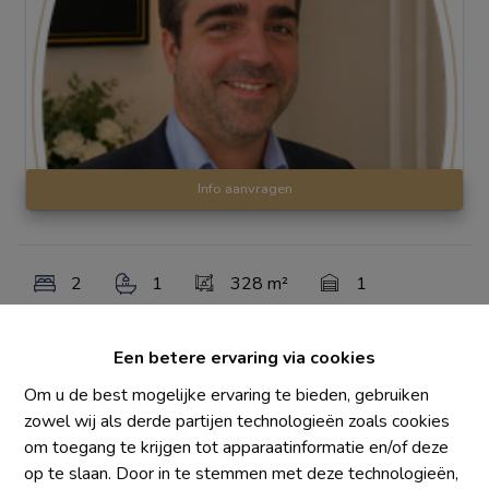
Info aanvragen
2
1
328 m²
1
Een betere ervaring via cookies
Century 21 Water Lane biedt u deze te renoveren woning
aan, ideaal gelegen in Waver, in een aangename omgeving
Om u de best mogelijke ervaring te bieden, gebruiken
vlak bij winkels, scholen en openbaar vervoer.
zowel wij als derde partijen technologieën zoals cookies
om toegang te krijgen tot apparaatinformatie en/of deze
Dit huis staat op een perceel met een goede ligging en
op te slaan. Door in te stemmen met deze technologieën,