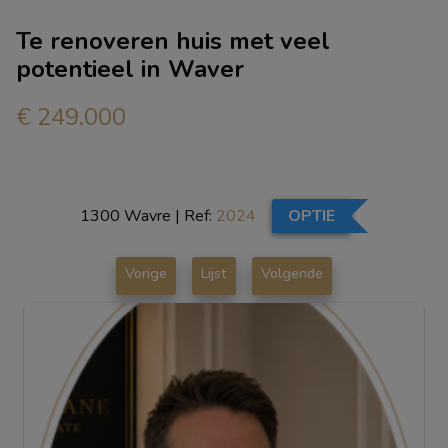
Te renoveren huis met veel
potentieel in Waver
€ 249.000
1300 Wavre
|
Ref:
2024
OPTIE
Vorige
Lijst
Volgende