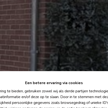
Een betere ervaring via cookies
ing te bieden, gebruiken zowel wij als derde partijen technolog
aatinformatie en/of deze op te slaan. Door in te stemmen met dez
lijkheid persoonlijke gegevens zoals browsegedrag of unieke ID