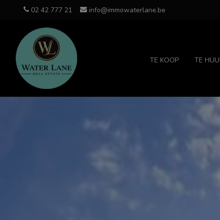
02 42 777 21
info@immowaterlane.be
TE KOOP
TE HUU