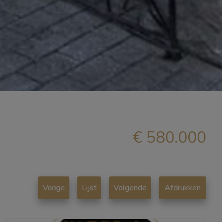
€ 580.000
Vorige
Lijst
Volgende
Afdrukken