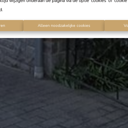
ijd wijzigen onderaan de pagina via de optie 'cookies' of 'cookie i
d
.
ren
Alleen noodzakelijke cookies
V