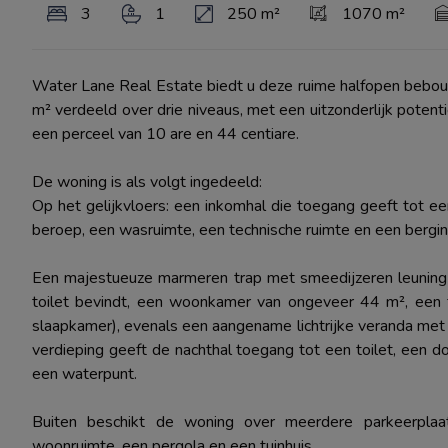
3
1
250 m²
1070 m²
Water Lane Real Estate biedt u deze ruime halfopen beb
m² verdeeld over drie niveaus, met een uitzonderlijk potentie
een perceel van 10 are en 44 centiare.
De woning is als volgt ingedeeld:
Op het gelijkvloers: een inkomhal die toegang geeft tot ee
beroep, een wasruimte, een technische ruimte en een bergin
Een majestueuze marmeren trap met smeedijzeren leuning l
toilet bevindt, een woonkamer van ongeveer 44 m², een fu
slaapkamer), evenals een aangename lichtrijke veranda met
verdieping geeft de nachthal toegang tot een toilet, een 
een waterpunt.
Buiten beschikt de woning over meerdere parkeerplaa
woonruimte, een pergola en een tuinhuis.