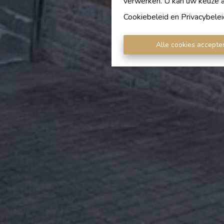
verwerken. U kan uw keuze alt
Cookiebeleid
en
Privacybelei
Alle cookies accepte