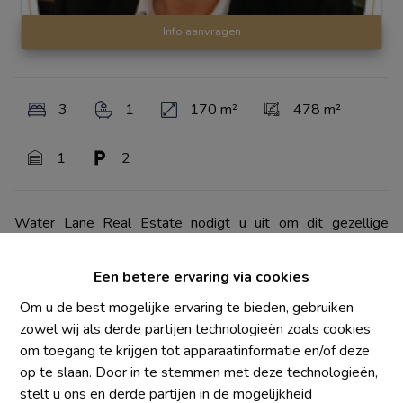
Info aanvragen
3
1
170 m²
478 m²
1
2
Water Lane Real Estate nodigt u uit om dit gezellige
karakterhuis te ontdekken, ideaal gelegen in Waterloo, aan
de prestigieuze Drève de Richelle, op een steenworp
Een betere ervaring via cookies
afstand van het winkelcentrum Rich'L.
Om u de best mogelijke ervaring te bieden, gebruiken
zowel wij als derde partijen technologieën zoals cookies
Dankzij de bijzonder gewilde ligging biedt deze woning
om toegang te krijgen tot apparaatinformatie en/of deze
snelle toegang tot de belangrijkste verkeersaders, winkels,
op te slaan. Door in te stemmen met deze technologieën,
scholen, het openbaar vervoer en alle voorzieningen in het
stelt u ons en derde partijen in de mogelijkheid
centrum van Waterloo. Een ideale ligging voor zowel