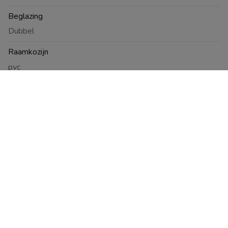
Beglazing
Dubbel
Raamkozijn
pvc
Comfort binnen
Alarm
Wettelijke info & documenten
Wettelijke info & documenten
Open
Bouwjaar
1950