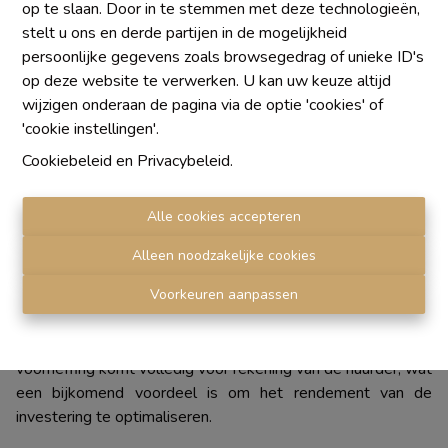
op te slaan. Door in te stemmen met deze technologieën,
stelt u ons en derde partijen in de mogelijkheid
177 m²
persoonlijke gegevens zoals browsegedrag of unieke ID's
op deze website te verwerken. U kan uw keuze altijd
wijzigen onderaan de pagina via de optie 'cookies' of
Water Lane Real Estate presenteert u deze uitstekende
'cookie instellingen'.
investeringskans op een ideale locatie: een winkelpand dat
momenteel is ingericht als wellnesscentrum/spa, verdeeld
Cookiebeleid
en
Privacybeleid
.
over drie verdiepingen en dat een gegarandeerd
huurinkomen oplevert.
Alle cookies accepteren
Het pand is momenteel verhuurd via een commerciële
Alleen noodzakelijke cookies
huurovereenkomst die loopt tot 31 januari 2033, met een
Voorkeuren aanpassen
gegarandeerde maandelijkse huur van € 2.000, jaarlijks
geïndexeerd, waardoor een geleidelijke stijging van de
huurinkomsten wordt gewaarborgd. De onroerende
voorheffing komt volledig voor rekening van de huurder, wat
een bijkomend voordeel is om het rendement van de
investering te optimaliseren.