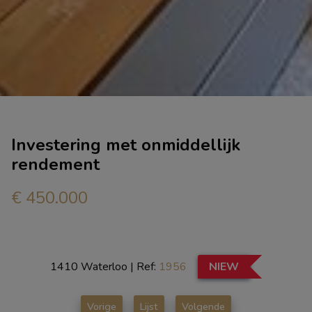
Investering met onmiddellijk
rendement
€ 450.000
1410 Waterloo
|
Ref:
1956
NIEW
Vorige
Lijst
Volgende