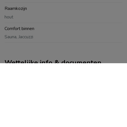
Raamkozijn
hout
Comfort binnen
Sauna, Jaccuzzi
Wettelijke info & documenten
Wettelijke info & documenten
Halfopen
Staat
Goede staat
Oriëntatie achtergevel
Zuidwest