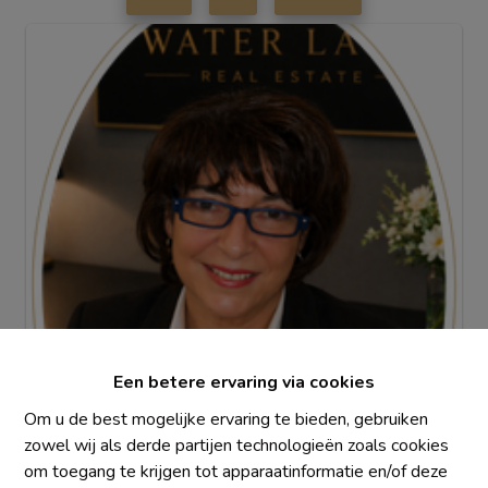
Info aanvragen
Een betere ervaring via cookies
Om u de best mogelijke ervaring te bieden, gebruiken
zowel wij als derde partijen technologieën zoals cookies
1
1
2
166 m²
om toegang te krijgen tot apparaatinformatie en/of deze