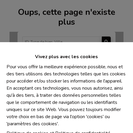
Oups, cette page n'existe
plus
Vivez plus avec les cookies
À Vendre
À Louer
Pour vous offrir la meilleure expérience possible, nous et
des tiers utilisons des technologies telles que les cookies
pour accéder et/ou stocker les informations de l'appareil.
En acceptant ces technologies, vous nous autorisez, ainsi
qu'à des tiers, à traiter des données personnelles telles
Mentions obligatoires
que le comportement de navigation ou les identifiants
uniques sur ce site Web. Vous pouvez toujours modifier
Chaque agence est juridiquement et financièrement
votre choix en bas de page via l'option 'cookies' ou
indépendante
'paramètres des cookies'.
SRL IMMO Water Lane - TVA BE 0755330288