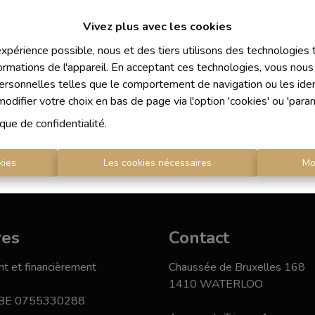
Vivez plus avec les cookies
 expérience possible, nous et des tiers utilisons des technologies
ormations de l'appareil. En acceptant ces technologies, vous nous 
À Vend
personnelles telles que le comportement de navigation ou les ident
difier votre choix en bas de page via l'option 'cookies' ou 'para
ique de confidentialité
.
kies
Les cookies nécessaires
Mo
res
Contact
t et financièrement
Chaussée de Bruxelles 168
1410 WATERLOO
 BE 0755330288