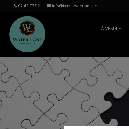
02 42 777 21
info@immowaterlane.be
À VENDRE