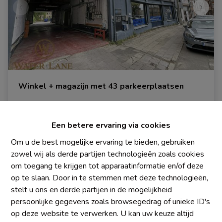
Winkel + magazijn met 43 parkeerplaatsen
1400 Nivelles
|
Ref
: 
1894
Een betere ervaring via cookies
€ 890.000
Om u de best mogelijke ervaring te bieden, gebruiken
zowel wij als derde partijen technologieën zoals cookies
om toegang te krijgen tot apparaatinformatie en/of deze
2881 m²
1
43
op te slaan. Door in te stemmen met deze technologieën,
stelt u ons en derde partijen in de mogelijkheid
persoonlijke gegevens zoals browsegedrag of unieke ID's
op deze website te verwerken. U kan uw keuze altijd