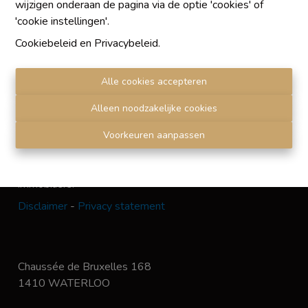
wijzigen onderaan de pagina via de optie 'cookies' of
'cookie instellingen'.
Chaque agence est juridiquement et financièrement
Cookiebeleid
en
Privacybeleid
.
indépendante
SRL IMMO Water Lane - TVA BE 0755330288
Alle cookies accepteren
Agrétion I.P.I. N° 510.423
RC professionnelle et cautionnement vis AXA Belgium
Alleen noodzakelijke cookies
N° 730.390.160
Institut professionnel des agents immobiliers, rue du
Voorkeuren aanpassen
Luxembourg 16 B, 1000 Bruxelles. Le
code de
déontologie
de l'Institut professionnel des agents
immobiliers.
Disclaimer
-
Privacy statement
Chaussée de Bruxelles 168
1410 WATERLOO