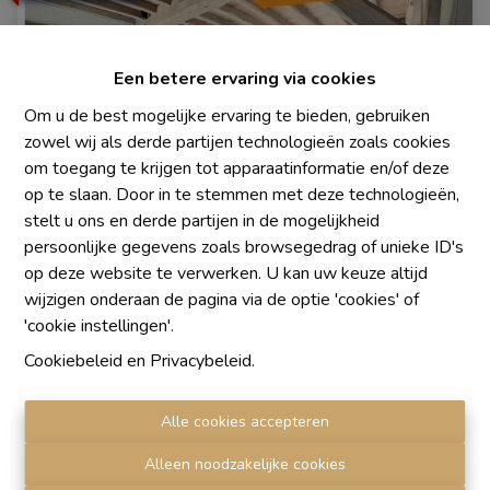
Een betere ervaring via cookies
Om u de best mogelijke ervaring te bieden, gebruiken
zowel wij als derde partijen technologieën zoals cookies
om toegang te krijgen tot apparaatinformatie en/of deze
op te slaan. Door in te stemmen met deze technologieën,
stelt u ons en derde partijen in de mogelijkheid
persoonlijke gegevens zoals browsegedrag of unieke ID's
op deze website te verwerken. U kan uw keuze altijd
eengezinswoning
wijzigen onderaan de pagina via de optie 'cookies' of
'cookie instellingen'.
1380 Lasne
|
Ref
: 
838
Cookiebeleid
en
Privacybeleid
.
Alle cookies accepteren
Alleen noodzakelijke cookies
3
1
1