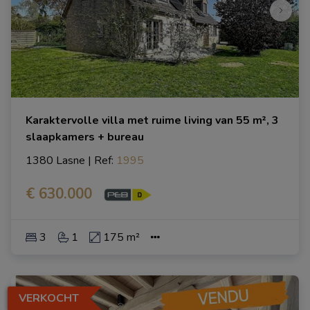
Karaktervolle villa met ruime living van 55 m², 3
slaapkamers + bureau
1380 Lasne
|
Ref
: 
1995
€ 630.000
3
1
175 m²
VERKOCHT