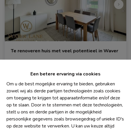
Te renoveren huis met veel potentieel in Waver
1300 Wavre
|
Ref
: 
2024
Een betere ervaring via cookies
€ 249.000
Om u de best mogelijke ervaring te bieden, gebruiken
zowel wij als derde partijen technologieën zoals cookies
om toegang te krijgen tot apparaatinformatie en/of deze
2
1
328 m²
op te slaan. Door in te stemmen met deze technologieën,
stelt u ons en derde partijen in de mogelijkheid
persoonlijke gegevens zoals browsegedrag of unieke ID's
op deze website te verwerken. U kan uw keuze altijd