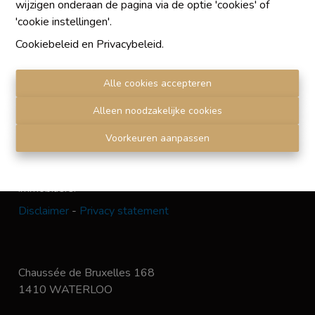
wijzigen onderaan de pagina via de optie 'cookies' of
'cookie instellingen'.
Chaque agence est juridiquement et financièrement
Cookiebeleid
en
Privacybeleid
.
indépendante
SRL IMMO Water Lane - TVA BE 0755330288
Alle cookies accepteren
Agrétion I.P.I. N° 510.423
RC professionnelle et cautionnement vis AXA Belgium
Alleen noodzakelijke cookies
N° 730.390.160
Institut professionnel des agents immobiliers, rue du
Voorkeuren aanpassen
Luxembourg 16 B, 1000 Bruxelles. Le
code de
déontologie
de l'Institut professionnel des agents
immobiliers.
Disclaimer
-
Privacy statement
Chaussée de Bruxelles 168
1410 WATERLOO