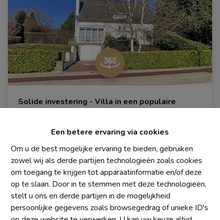
Solide investering - Villa in een populaire
omgeving. "Happy Viager – Happy Placement".
1640 Rhode-Saint-Genèse
|
Ref
: 
589
Een betere ervaring via cookies
Om u de best mogelijke ervaring te bieden, gebruiken
zowel wij als derde partijen technologieën zoals cookies
om toegang te krijgen tot apparaatinformatie en/of deze
op te slaan. Door in te stemmen met deze technologieën,
3
1
150 m²
stelt u ons en derde partijen in de mogelijkheid
persoonlijke gegevens zoals browsegedrag of unieke ID's
op deze website te verwerken. U kan uw keuze altijd