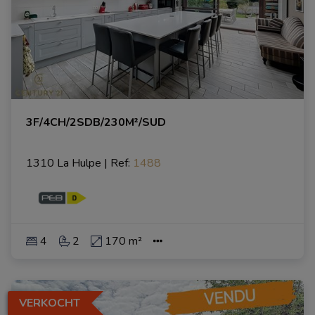
3F/4CH/2SDB/230M²/SUD
1310 La Hulpe
|
Ref
: 
1488
4
2
170 m²
VERKOCHT