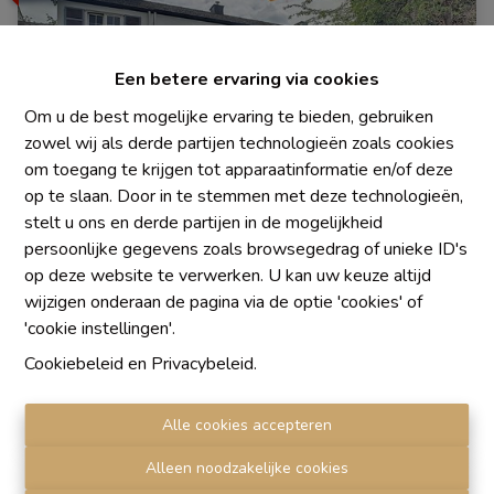
Een betere ervaring via cookies
Om u de best mogelijke ervaring te bieden, gebruiken
zowel wij als derde partijen technologieën zoals cookies
om toegang te krijgen tot apparaatinformatie en/of deze
op te slaan. Door in te stemmen met deze technologieën,
stelt u ons en derde partijen in de mogelijkheid
persoonlijke gegevens zoals browsegedrag of unieke ID's
op deze website te verwerken. U kan uw keuze altijd
Huis
wijzigen onderaan de pagina via de optie 'cookies' of
'cookie instellingen'.
1310 La Hulpe
|
Ref
: 
478
Cookiebeleid
en
Privacybeleid
.
Alle cookies accepteren
Alleen noodzakelijke cookies
4
1
1