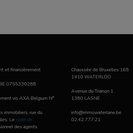
t et financièrement
Chaussée de Bruxelles 168
1410 WATERLOO
 BE 0755330288
Avenue du Trianon 1
nement vis AXA Belgium N°
1380 LASNE
s immobiliers, rue du
info@immowaterlane.be
les. Le
code de
02.42.777.21
ssionnel des agents