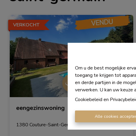
VERKOCHT
Om u de best mogelijke ervar
toegang te krijgen tot appar
en derde partijen in de moge
verwerken. U kan uw keuze alt
Cookiebeleid
en
Privacybelei
eengezinswoning
Alle cookies accepte
1380 Couture-Saint-Germain
|
Ref
: 
901