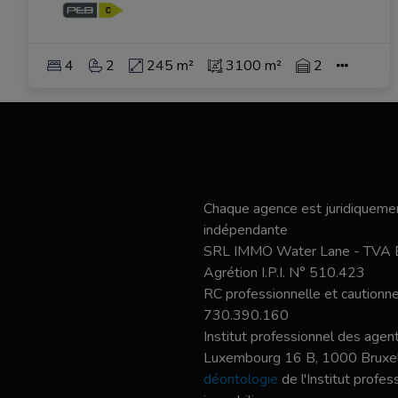
4
2
245 m²
3100 m²
2
Chaque agence est juridiquemen
indépendante
SRL IMMO Water Lane - TVA
Agrétion I.P.I. N° 510.423
RC professionnelle et caution
730.390.160
Institut professionnel des agent
Luxembourg 16 B, 1000 Bruxel
déontologie
de l'Institut profe