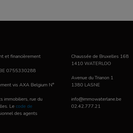
t et financièrement
Chaussée de Bruxelles 168
1410 WATERLOO
 BE 0755330288
Avenue du Trianon 1
nement vis AXA Belgium N°
1380 LASNE
s immobiliers, rue du
info@immowaterlane.be
les. Le
code de
02.42.777.21
ssionnel des agents