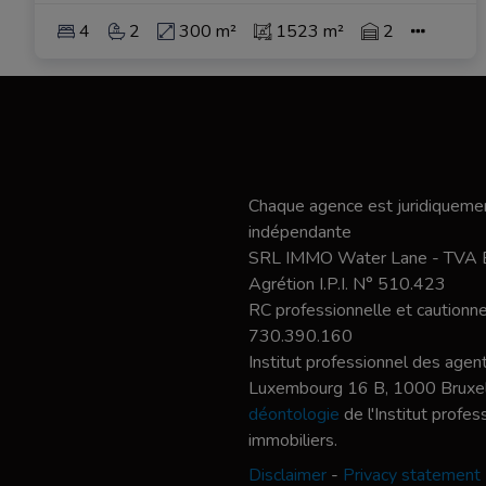
4
2
300 m²
1523 m²
2
Chaque agence est juridiquemen
indépendante
SRL IMMO Water Lane - TVA
Agrétion I.P.I. N° 510.423
RC professionnelle et caution
730.390.160
Institut professionnel des agent
Luxembourg 16 B, 1000 Bruxel
déontologie
de l'Institut profe
immobiliers.
Disclaimer
-
Privacy statement