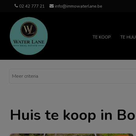
02 42 777 21
info@immowaterlane.be
TE KOOP
TE HUU
Huis te koop in B