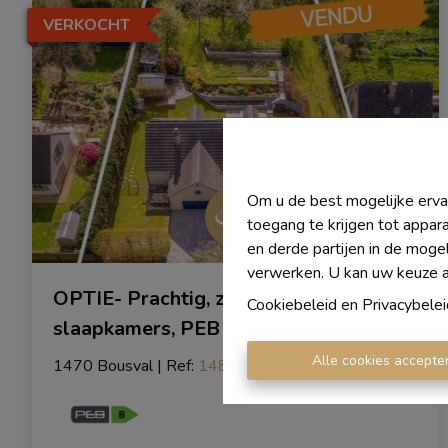
VERKOCHT
Om u de best mogelijke ervar
toegang te krijgen tot appar
en derde partijen in de moge
verwerken. U kan uw keuze alt
OPTIE- Prachtig, zeer ruim huis met 4
Cookiebeleid
en
Privacybelei
slaapkamers, PEB B in Bousval!
Alle cookies accepte
1470 Bousval
|
Ref
: 
1483