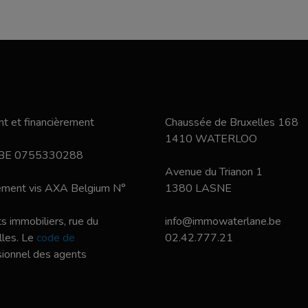
t et financièrement
Chaussée de Bruxelles 168
1410 WATERLOO
 BE 0755330288
Avenue du Trianon 1
nement vis AXA Belgium N°
1380 LASNE
s immobiliers, rue du
info@immowaterlane.be
les. Le
code de
02.42.777.21
ssionnel des agents