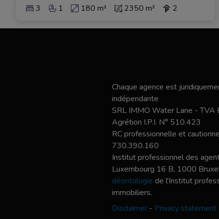
3
1
180 m²
2350 m²
2
Chaque agence est juridiquemen
indépendante
SRL IMMO Water Lane - TVA
Agrétion I.P.I. N° 510.423
RC professionnelle et caution
730.390.160
Institut professionnel des agent
Luxembourg 16 B, 1000 Bruxel
déontologie
de l'Institut profe
immobiliers.
Disclaimer
-
Privacy statement