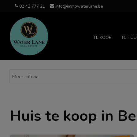
02 42 777 21
info@immowaterlane.be
TE KOOP
TE HUU
Huis te koop in Be