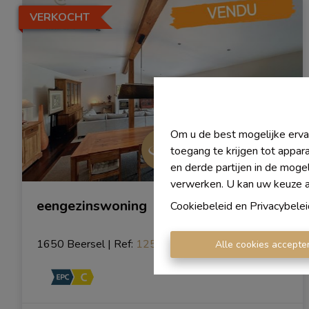
VERKOCHT
Om u de best mogelijke ervar
toegang te krijgen tot appar
en derde partijen in de moge
verwerken. U kan uw keuze alt
eengezinswoning
Cookiebeleid
en
Privacybelei
1650 Beersel
|
Ref
: 
1254
Alle cookies accepte