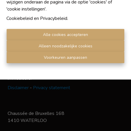
wijzigen onderaan de pagina via de optie 'cookies' of
'cookie instellingen'.
Chaque agence est juridiquement et financièrement
Cookiebeleid
en
Privacybeleid
.
indépendante
SRL IMMO Water Lane - TVA BE 0755330288
Alle cookies accepteren
Agrétion I.P.I. N° 510.423
RC professionnelle et cautionnement vis AXA Belgium
Alleen noodzakelijke cookies
N° 730.390.160
Institut professionnel des agents immobiliers, rue du
Voorkeuren aanpassen
Luxembourg 16 B, 1000 Bruxelles. Le
code de
déontologie
de l'Institut professionnel des agents
immobiliers.
Disclaimer
-
Privacy statement
Chaussée de Bruxelles 168
1410 WATERLOO