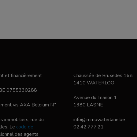
t et financièrement
Chaussée de Bruxelles 168
1410 WATERLOO
 BE 0755330288
Avenue du Trianon 1
nement vis AXA Belgium N°
1380 LASNE
s immobiliers, rue du
info@immowaterlane.be
les. Le
code de
02.42.777.21
ssionnel des agents