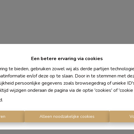
Een betere ervaring via cookies
ing te bieden, gebruiken zowel wij als derde partijen technolog
aatinformatie en/of deze op te slaan. Door in te stemmen met dez
lijkheid persoonlijke gegevens zoals browsegedrag of unieke ID
ijd wijzigen onderaan de pagina via de optie 'cookies' of 'cookie i
d
.
ren
Alleen noodzakelijke cookies
V