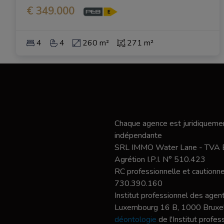
€ 349.000
4
4
260 m²
271 m²
Chaque agence est juridiquemen
indépendante
SRL IMMO Water Lane - TVA
Agrétion I.P.I. N° 510.423
RC professionnelle et caution
730.390.160
Institut professionnel des agent
Luxembourg 16 B, 1000 Bruxel
déontologie
de l'Institut profe