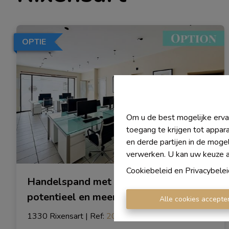
OPTIE
Om u de best mogelijke ervar
toegang te krijgen tot appar
en derde partijen in de moge
verwerken. U kan uw keuze alt
Cookiebeleid
en
Privacybelei
Handelspand met woonst / Groot
potentieel en meerdere mogelijkheden
Alle cookies accepte
1330 Rixensart
|
Ref
: 
2025