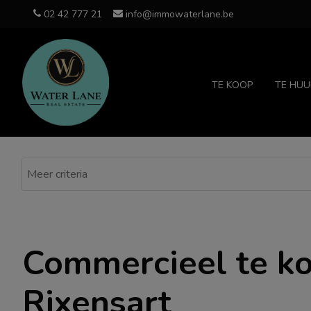
02 42 777 21
info@immowaterlane.be
TE KOOP
TE HUU
Commercieel te ko
Rixensart