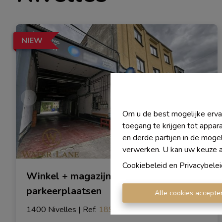
NIEW
Om u de best mogelijke ervar
toegang te krijgen tot appar
en derde partijen in de moge
verwerken. U kan uw keuze alt
Cookiebeleid
en
Privacybelei
Winkel + magazijn met 43
parkeerplaatsen
Alle cookies accepte
1400 Nivelles
|
Ref
: 
1894