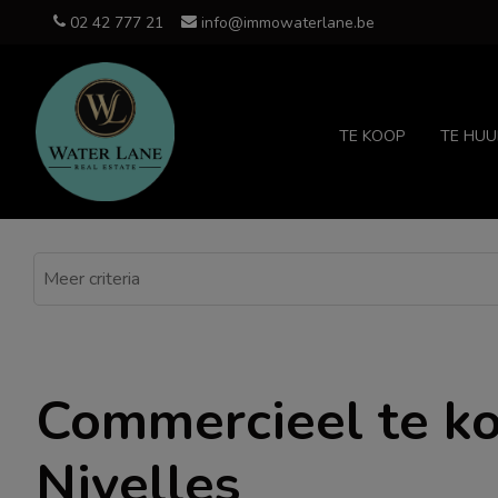
02 42 777 21
info@immowaterlane.be
TE KOOP
TE HUU
Commercieel te ko
Nivelles