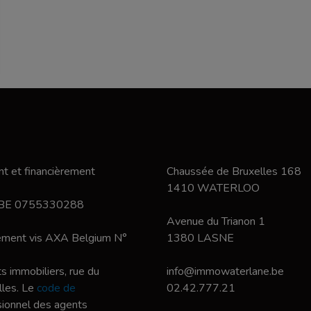
t et financièrement
Chaussée de Bruxelles 168
1410 WATERLOO
 BE 0755330288
Avenue du Trianon 1
nement vis AXA Belgium N°
1380 LASNE
s immobiliers, rue du
info@immowaterlane.be
les. Le
code de
02.42.777.21
ssionnel des agents