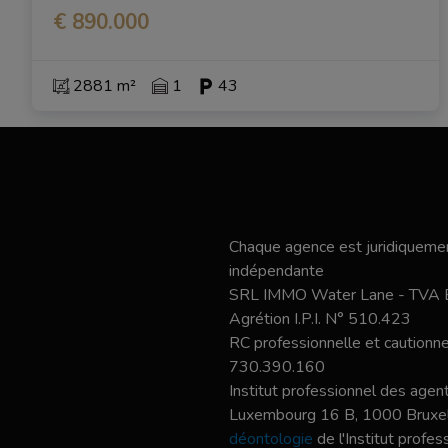
€ 890.000
2881 m²
1
43
Chaque agence est juridiquemen
indépendante
SRL IMMO Water Lane - TVA
Agrétion I.P.I. N° 510.423
RC professionnelle et caution
730.390.160
Institut professionnel des agent
Luxembourg 16 B, 1000 Bruxel
déontologie
de l'Institut profe