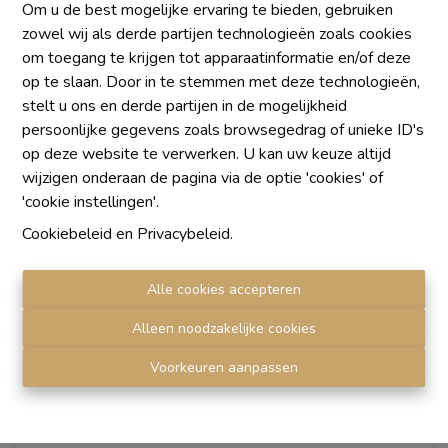
€ 890.000
Om u de best mogelijke ervaring te bieden, gebruiken
zowel wij als derde partijen technologieën zoals cookies
om toegang te krijgen tot apparaatinformatie en/of deze
2881 m²
1
43
op te slaan. Door in te stemmen met deze technologieën,
stelt u ons en derde partijen in de mogelijkheid
persoonlijke gegevens zoals browsegedrag of unieke ID's
op deze website te verwerken. U kan uw keuze altijd
NIEW
wijzigen onderaan de pagina via de optie 'cookies' of
'cookie instellingen'.
Cookiebeleid
en
Privacybeleid
.
Alle cookies accepteren
Alleen noodzakelijke cookies
Voorkeuren aanpassen
Gemengd gebouw: verhuurde winkelruimte +