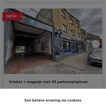
NIEW
Winkel + magazijn met 43 parkeerplaatsen
1400 Nivelles
|
Ref
: 
1894
Een betere ervaring via cookies