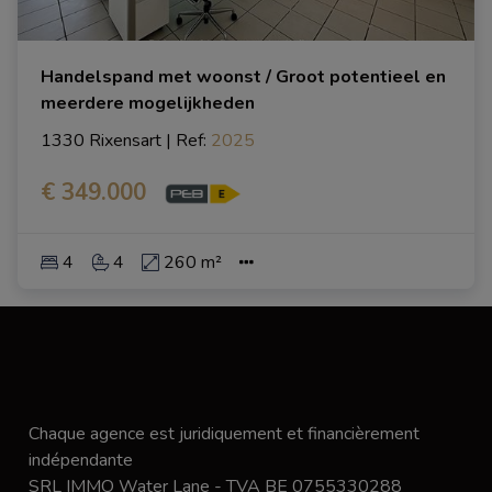
Handelspand met woonst / Groot potentieel en
meerdere mogelijkheden
1330 Rixensart
|
Ref
: 
2025
€ 349.000
4
4
260 m²
Chaque agence est juridiquement et financièrement
indépendante
SRL IMMO Water Lane - TVA BE 0755330288