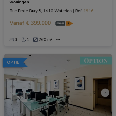
woningen
Rue Emile Dury 8, 1410 Waterloo
|
Ref
: 
1916
Vanaf € 399.000
3
1
260 m²
OPTIE