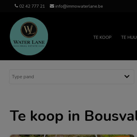
02 42 777 21
info@immowaterlane.be
TE KOOP
TE HUU
Te koop in Bousva