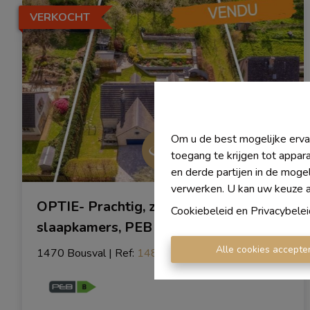
VERKOCHT
Om u de best mogelijke ervar
toegang te krijgen tot appar
en derde partijen in de moge
verwerken. U kan uw keuze alt
OPTIE- Prachtig, zeer ruim huis met 4
Cookiebeleid
en
Privacybelei
slaapkamers, PEB B in Bousval!
Alle cookies accepte
1470 Bousval
|
Ref
: 
1483