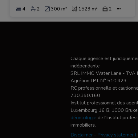
4
2
300 m²
1523 m²
2
Chaque agence est juridiquemen
indépendante
SRL IMMO Water Lane - TVA
Agrétion I.P.I. N° 510.423
RC professionnelle et caution
730.390.160
Institut professionnel des agent
Luxembourg 16 B, 1000 Bruxel
déontologie
de l'Institut profe
immobiliers.
Disclaimer
-
Privacy statement