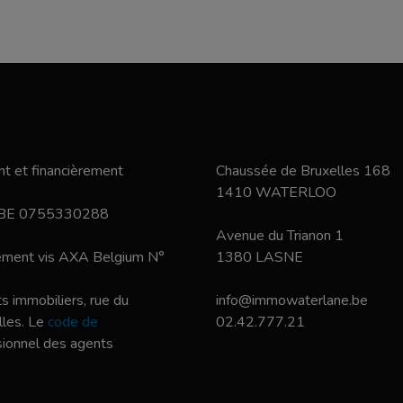
t et financièrement
Chaussée de Bruxelles 168
1410 WATERLOO
 BE 0755330288
Avenue du Trianon 1
nement vis AXA Belgium N°
1380 LASNE
s immobiliers, rue du
info@immowaterlane.be
les. Le
code de
02.42.777.21
ssionnel des agents