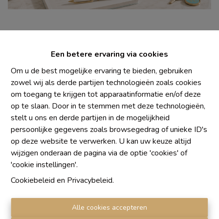
Een betere ervaring via cookies
Om u de best mogelijke ervaring te bieden, gebruiken
zowel wij als derde partijen technologieën zoals cookies
om toegang te krijgen tot apparaatinformatie en/of deze
Chaque agence est juridiquement et financièrement
op te slaan. Door in te stemmen met deze technologieën,
indépendante
stelt u ons en derde partijen in de mogelijkheid
SRL IMMO Water Lane - TVA BE 0755330288
persoonlijke gegevens zoals browsegedrag of unieke ID's
Agrétion I.P.I. N° 510.423
op deze website te verwerken. U kan uw keuze altijd
RC professionnelle et cautionnement vis AXA Belgium
wijzigen onderaan de pagina via de optie 'cookies' of
N° 730.390.160
'cookie instellingen'.
Institut professionnel des agents immobiliers, rue du
Cookiebeleid
en
Privacybeleid
.
Luxembourg 16 B, 1000 Bruxelles. Le
code de
déontologie
de l'Institut professionnel des agents
Alle cookies accepteren
immobiliers.