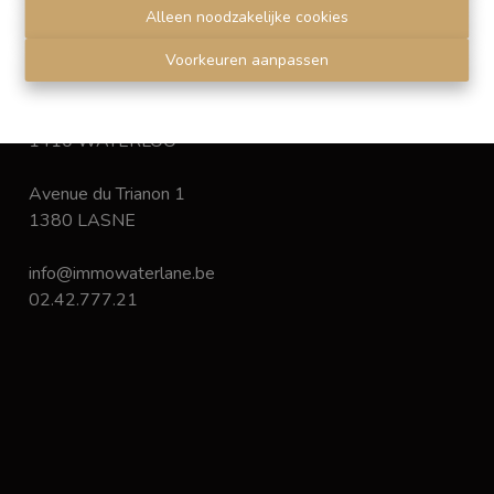
Disclaimer
-
Privacy statement
Alleen noodzakelijke cookies
Voorkeuren aanpassen
Chaussée de Bruxelles 168
1410 WATERLOO
Avenue du Trianon 1
1380 LASNE
info@immowaterlane.be
02.42.777.21