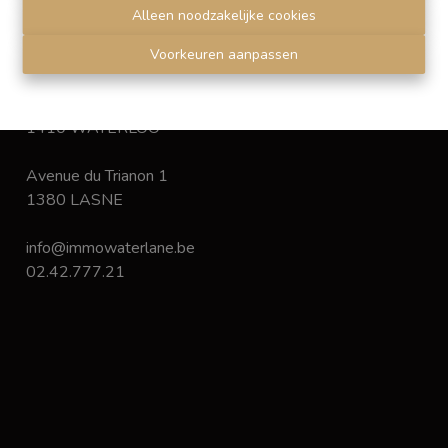
Disclaimer
-
Privacy statement
Alleen noodzakelijke cookies
Voorkeuren aanpassen
Chaussée de Bruxelles 168
1410 WATERLOO
Avenue du Trianon 1
1380 LASNE
info@immowaterlane.be
02.42.777.21