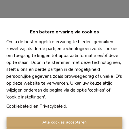
Een betere ervaring via cookies
Om u de best mogelijke ervaring te bieden, gebruiken
zowel wij als derde partijen technologieën zoals cookies
om toegang te krijgen tot apparaatinformatie en/of deze
Chaque agence est juridiquement et financièrement
op te slaan. Door in te stemmen met deze technologieën,
indépendante
stelt u ons en derde partijen in de mogelijkheid
SRL IMMO Water Lane - TVA BE 0755330288
persoonlijke gegevens zoals browsegedrag of unieke ID's
Agrétion I.P.I. N° 510.423
op deze website te verwerken. U kan uw keuze altijd
RC professionnelle et cautionnement vis AXA Belgium
wijzigen onderaan de pagina via de optie 'cookies' of
N° 730.390.160
'cookie instellingen'.
Institut professionnel des agents immobiliers, rue du
Cookiebeleid
en
Privacybeleid
.
Luxembourg 16 B, 1000 Bruxelles. Le
code de
déontologie
de l'Institut professionnel des agents
Alle cookies accepteren
immobiliers.