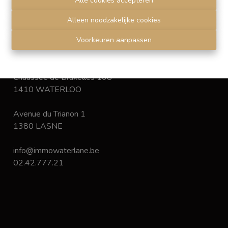
Alle cookies accepteren
déontologie
de l'Institut professionnel des agents
immobiliers.
Alleen noodzakelijke cookies
Disclaimer
-
Privacy statement
Voorkeuren aanpassen
Chaussée de Bruxelles 168
1410 WATERLOO
Avenue du Trianon 1
1380 LASNE
info@immowaterlane.be
02.42.777.21