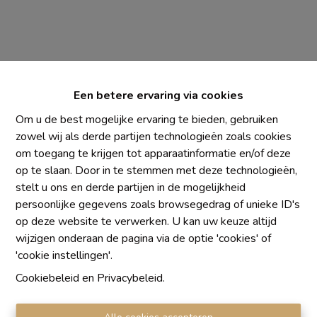
Een betere ervaring via cookies
Om u de best mogelijke ervaring te bieden, gebruiken
zowel wij als derde partijen technologieën zoals cookies
om toegang te krijgen tot apparaatinformatie en/of deze
op te slaan. Door in te stemmen met deze technologieën,
Chaque agence est juridiquement et financièrement
stelt u ons en derde partijen in de mogelijkheid
indépendante
persoonlijke gegevens zoals browsegedrag of unieke ID's
SRL IMMO Water Lane - TVA BE 0755330288
op deze website te verwerken. U kan uw keuze altijd
Agrétion I.P.I. N° 510.423
wijzigen onderaan de pagina via de optie 'cookies' of
RC professionnelle et cautionnement vis AXA Belgium
'cookie instellingen'.
N° 730.390.160
Cookiebeleid
en
Privacybeleid
.
Institut professionnel des agents immobiliers, rue du
Luxembourg 16 B, 1000 Bruxelles. Le
code de