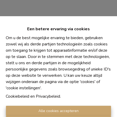
Een betere ervaring via cookies
Om u de best mogelijke ervaring te bieden, gebruiken
zowel wij als derde partijen technologieën zoals cookies
om toegang te krijgen tot apparaatinformatie en/of deze
Chaque agence est juridiquement et financièrement
op te slaan. Door in te stemmen met deze technologieën,
indépendante
stelt u ons en derde partijen in de mogelijkheid
SRL IMMO Water Lane - TVA BE 0755330288
persoonlijke gegevens zoals browsegedrag of unieke ID's
Agrétion I.P.I. N° 510.423
op deze website te verwerken. U kan uw keuze altijd
RC professionnelle et cautionnement vis AXA Belgium
wijzigen onderaan de pagina via de optie 'cookies' of
N° 730.390.160
'cookie instellingen'.
Institut professionnel des agents immobiliers, rue du
Cookiebeleid
en
Privacybeleid
.
Luxembourg 16 B, 1000 Bruxelles. Le
code de
déontologie
de l'Institut professionnel des agents
Alle cookies accepteren
immobiliers.