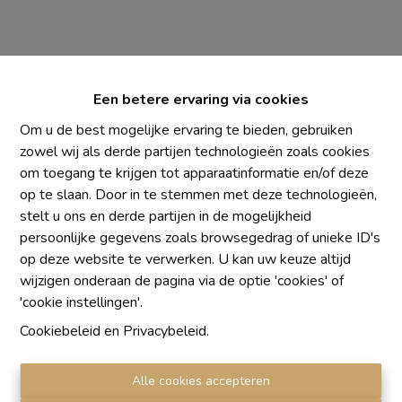
Een betere ervaring via cookies
Om u de best mogelijke ervaring te bieden, gebruiken
zowel wij als derde partijen technologieën zoals cookies
om toegang te krijgen tot apparaatinformatie en/of deze
Chaque agence est juridiquement et financièrement
op te slaan. Door in te stemmen met deze technologieën,
indépendante
stelt u ons en derde partijen in de mogelijkheid
SRL IMMO Water Lane - TVA BE 0755330288
persoonlijke gegevens zoals browsegedrag of unieke ID's
Agrétion I.P.I. N° 510.423
op deze website te verwerken. U kan uw keuze altijd
RC professionnelle et cautionnement vis AXA Belgium
wijzigen onderaan de pagina via de optie 'cookies' of
N° 730.390.160
'cookie instellingen'.
Institut professionnel des agents immobiliers, rue du
Cookiebeleid
en
Privacybeleid
.
Luxembourg 16 B, 1000 Bruxelles. Le
code de
déontologie
de l'Institut professionnel des agents
Alle cookies accepteren
immobiliers.