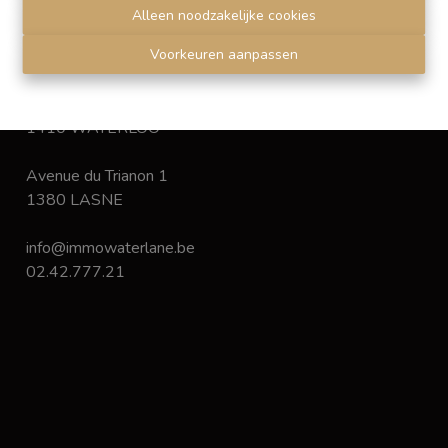
Disclaimer
-
Privacy statement
Alleen noodzakelijke cookies
Voorkeuren aanpassen
Chaussée de Bruxelles 168
1410 WATERLOO
Avenue du Trianon 1
1380 LASNE
info@immowaterlane.be
02.42.777.21