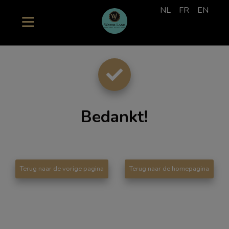
NL
FR
EN
Bedankt
!
Terug naar de vorige pagina
Terug naar de homepagina