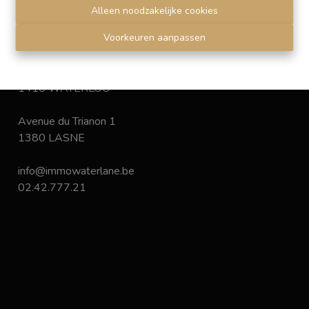
Disclaimer
-
Privacy statement
Alleen noodzakelijke cookies
Voorkeuren aanpassen
Chaussée de Bruxelles 168
1410 WATERLOO
Avenue du Trianon 1
1380 LASNE
info@immowaterlane.be
02.42.777.21