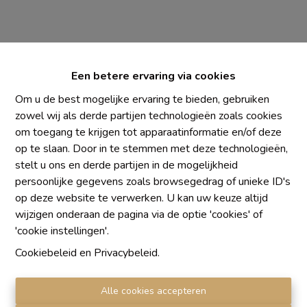
Een betere ervaring via cookies
Om u de best mogelijke ervaring te bieden, gebruiken
zowel wij als derde partijen technologieën zoals cookies
om toegang te krijgen tot apparaatinformatie en/of deze
Chaque agence est juridiquement et financièrement
op te slaan. Door in te stemmen met deze technologieën,
indépendante
stelt u ons en derde partijen in de mogelijkheid
SRL IMMO Water Lane - TVA BE 0755330288
persoonlijke gegevens zoals browsegedrag of unieke ID's
Agrétion I.P.I. N° 510.423
op deze website te verwerken. U kan uw keuze altijd
RC professionnelle et cautionnement vis AXA Belgium
wijzigen onderaan de pagina via de optie 'cookies' of
N° 730.390.160
'cookie instellingen'.
Institut professionnel des agents immobiliers, rue du
Cookiebeleid
en
Privacybeleid
.
Luxembourg 16 B, 1000 Bruxelles. Le
code de
déontologie
de l'Institut professionnel des agents
Alle cookies accepteren
immobiliers.