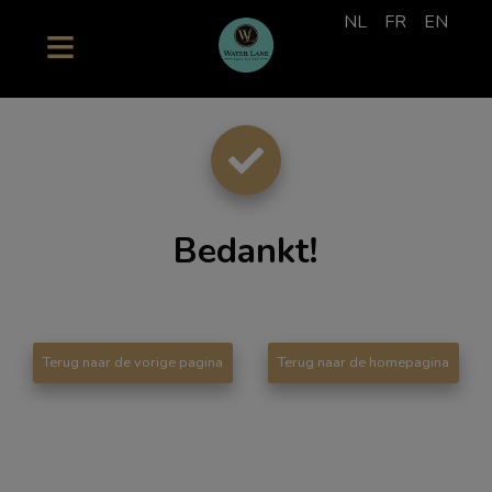
NL
FR
EN
Bedankt
!
Terug naar de vorige pagina
Terug naar de homepagina