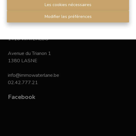
Disclaimer
-
Privacy statement
Les cookies nécessaires
Modifier les préférences
Contact
Chaussée de Bruxelles 168
1410 WATERLOO
Avenue du Trianon 1
1380 LASNE
info@immowaterlane.be
02.42.777.21
Facebook