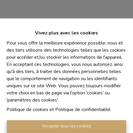
Vivez plus avec les cookies
Pour vous offrir la meilleure expérience possible, nous et
des tiers utilisons des technologies telles que les cookies
Mentions obligatoires
pour accéder et/ou stocker les informations de l'appareil.
Chaque agence est juridiquement et financièrement
En acceptant ces technologies, vous nous autorisez, ainsi
indépendante
qu'à des tiers, à traiter des données personnelles telles
SRL IMMO Water Lane - TVA BE 0755330288
que le comportement de navigation ou les identifiants
Agrétion I.P.I. N° 510.423
uniques sur ce site Web. Vous pouvez toujours modifier
RC professionnelle et cautionnement vis AXA Belgium
votre choix en bas de page via l'option 'cookies' ou
N° 730.390.160
'paramètres des cookies'.
Institut professionnel des agents immobiliers, rue du
Politique de cookies
et
Politique de confidentialité
.
Luxembourg 16 B, 1000 Bruxelles. Le
code de
déontologie
de l'Institut professionnel des agents
Accepter tous les cookies
immobiliers.