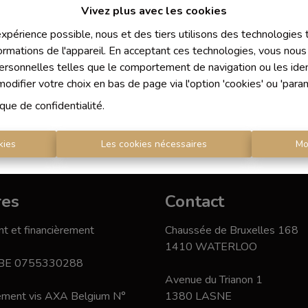
Vivez plus avec les cookies
 expérience possible, nous et des tiers utilisons des technologies
ormations de l'appareil. En acceptant ces technologies, vous nous 
personnelles telles que le comportement de navigation ou les ident
difier votre choix en bas de page via l'option 'cookies' ou 'para
ique de confidentialité
.
kies
Les cookies nécessaires
Mo
res
Contact
t et financièrement
Chaussée de Bruxelles 168
1410 WATERLOO
 BE 0755330288
Avenue du Trianon 1
nement vis AXA Belgium N°
1380 LASNE