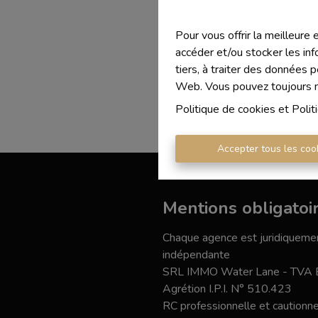
Pour vous offrir la meilleure
accéder et/ou stocker les inf
tiers, à traiter des données 
Web. Vous pouvez toujours mo
Politique de cookies
et
Polit
Accepter tous les coo
Mentions obligatoi
Chaque agence est juridiquemen
indépendante
SRL IMMO Water Lane - TVA
Agrétion I.P.I. N° 510.423
RC professionnelle et caution