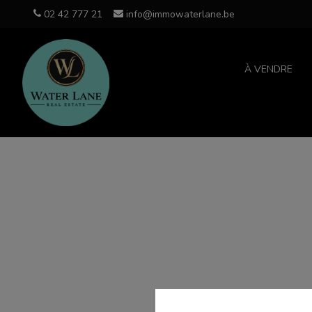
02 42 777 21
info@immowaterlane.be
À VENDRE