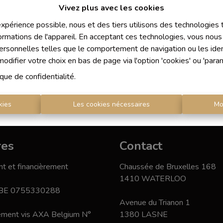
Vivez plus avec les cookies
 expérience possible, nous et des tiers utilisons des technologies
ormations de l'appareil. En acceptant ces technologies, vous nous 
personnelles telles que le comportement de navigation ou les ident
difier votre choix en bas de page via l'option 'cookies' ou 'para
ique de confidentialité
.
kies
Les cookies nécessaires
Mo
res
Contact
t et financièrement
Chaussée de Bruxelles 168
1410 WATERLOO
 BE 0755330288
Avenue du Trianon 1
nement vis AXA Belgium N°
1380 LASNE