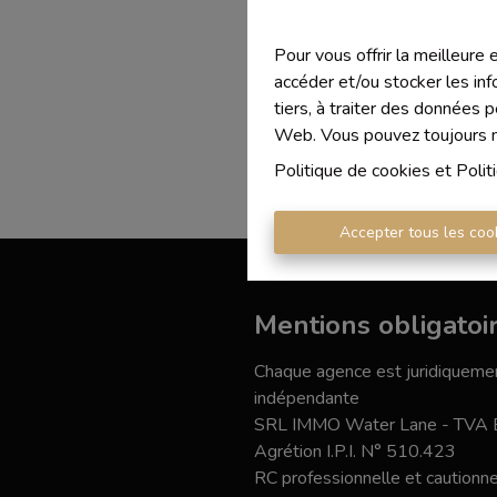
Pour vous offrir la meilleure
accéder et/ou stocker les inf
tiers, à traiter des données 
Web. Vous pouvez toujours mo
Politique de cookies
et
Polit
Accepter tous les coo
Mentions obligatoi
Chaque agence est juridiquemen
indépendante
SRL IMMO Water Lane - TVA
Agrétion I.P.I. N° 510.423
RC professionnelle et caution