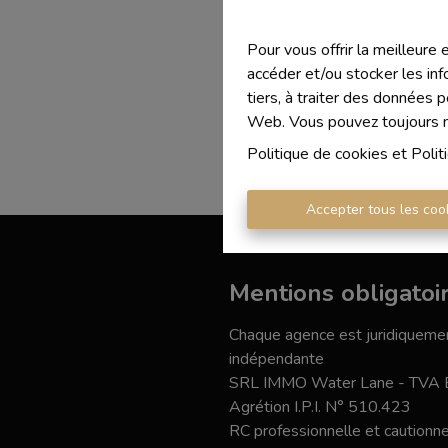
Pour vous offrir la meilleure
accéder et/ou stocker les inf
tiers, à traiter des données 
Web. Vous pouvez toujours mo
Politique de cookies
et
Polit
Accepter tous les coo
Mentions obligatoi
Chaque agence est juridiquemen
indépendante
SRL IMMO Water Lane - TVA
Agrétion I.P.I. N° 510.423
RC professionnelle et caution