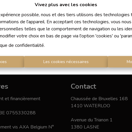
Vivez plus avec les cookies
 expérience possible, nous et des tiers utilisons des technologies
ormations de l'appareil. En acceptant ces technologies, vous nous 
personnelles telles que le comportement de navigation ou les ident
difier votre choix en bas de page via l'option 'cookies' ou 'para
ique de confidentialité
.
kies
Les cookies nécessaires
Mo
res
Contact
t et financièrement
Chaussée de Bruxelles 168
1410 WATERLOO
 BE 0755330288
Avenue du Trianon 1
nement vis AXA Belgium N°
1380 LASNE