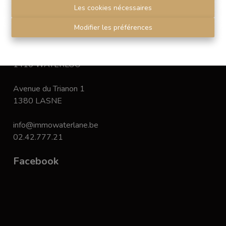
Disclaimer
-
Privacy statement
Les cookies nécessaires
Modifier les préférences
Contact
Chaussée de Bruxelles 168
1410 WATERLOO
Avenue du Trianon 1
1380 LASNE
info@immowaterlane.be
02.42.777.21
Facebook