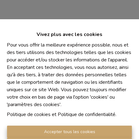
Vivez plus avec les cookies
Pour vous offrir la meilleure expérience possible, nous et
des tiers utilisons des technologies telles que les cookies
Mentions obligatoires
pour accéder et/ou stocker les informations de l'appareil.
Chaque agence est juridiquement et financièrement
En acceptant ces technologies, vous nous autorisez, ainsi
indépendante
qu'à des tiers, à traiter des données personnelles telles
SRL IMMO Water Lane - TVA BE 0755330288
que le comportement de navigation ou les identifiants
Agrétion I.P.I. N° 510.423
uniques sur ce site Web. Vous pouvez toujours modifier
RC professionnelle et cautionnement vis AXA Belgium
votre choix en bas de page via l'option 'cookies' ou
N° 730.390.160
'paramètres des cookies'.
Institut professionnel des agents immobiliers, rue du
Politique de cookies
et
Politique de confidentialité
.
Luxembourg 16 B, 1000 Bruxelles. Le
code de
déontologie
de l'Institut professionnel des agents
Accepter tous les cookies
immobiliers.