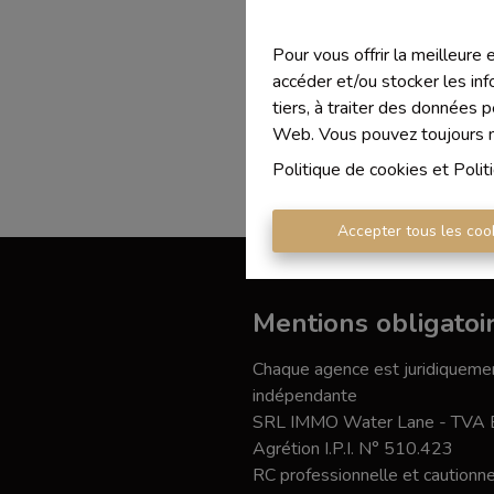
Pour vous offrir la meilleure
accéder et/ou stocker les inf
tiers, à traiter des données 
Web. Vous pouvez toujours mo
Politique de cookies
et
Polit
Accepter tous les coo
Mentions obligatoi
Chaque agence est juridiquemen
indépendante
SRL IMMO Water Lane - TVA
Agrétion I.P.I. N° 510.423
RC professionnelle et caution