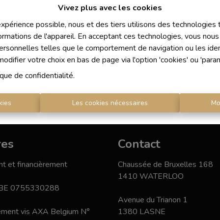
Vivez plus avec les cookies
 expérience possible, nous et des tiers utilisons des technologies
ormations de l'appareil. En acceptant ces technologies, vous nous 
personnelles telles que le comportement de navigation ou les ident
difier votre choix en bas de page via l'option 'cookies' ou 'para
ique de confidentialité
.
kies
Les cookies nécessaires
Mo
res
Contact
t et financièrement
Chaussée de Bruxelles 168
1410 WATERLOO
 BE 0755330288
Avenue du Trianon 1
nement vis AXA Belgium N°
1380 LASNE