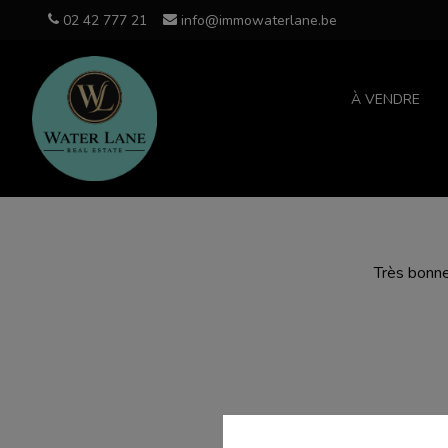
02 42 777 21
info@immowaterlane.be
À VENDRE
Très bonne