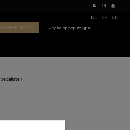
NL
FR
EN
OUS D'ESTIMATION
ACCÈS PROPRIÉTAIRE
écialiste !