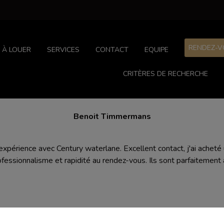
RENDEZ-V
À LOUER
SERVICES
CONTACT
EQUIPE
CRITÈRES DE RECHERCHE
Benoit Timmermans
 expérience avec Century waterlane. Excellent contact, j'ai acheté
rofessionnalisme et rapidité au rendez-vous. Ils sont parfaitement 