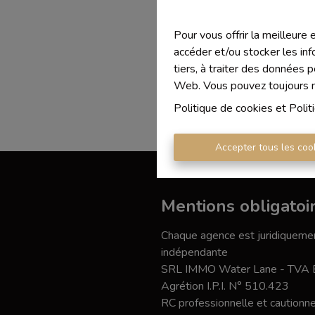
Pour vous offrir la meilleure
accéder et/ou stocker les inf
tiers, à traiter des données 
Web. Vous pouvez toujours mo
Politique de cookies
et
Polit
Accepter tous les coo
Mentions obligatoi
Chaque agence est juridiquemen
indépendante
SRL IMMO Water Lane - TVA
Agrétion I.P.I. N° 510.423
RC professionnelle et caution