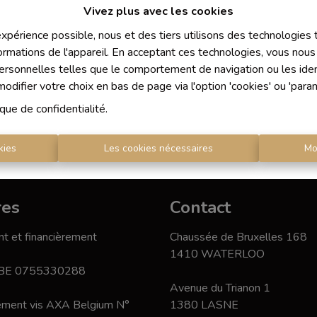
Vivez plus avec les cookies
 expérience possible, nous et des tiers utilisons des technologies
ormations de l'appareil. En acceptant ces technologies, vous nous 
personnelles telles que le comportement de navigation ou les ident
difier votre choix en bas de page via l'option 'cookies' ou 'para
ique de confidentialité
.
kies
Les cookies nécessaires
Mo
res
Contact
t et financièrement
Chaussée de Bruxelles 168
1410 WATERLOO
 BE 0755330288
Avenue du Trianon 1
nement vis AXA Belgium N°
1380 LASNE