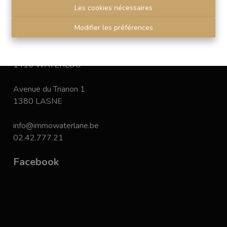
Disclaimer
-
Privacy statement
Les cookies nécessaires
Modifier les préférences
Contact
Chaussée de Bruxelles 168
1410 WATERLOO
Avenue du Trianon 1
1380 LASNE
info@immowaterlane.be
02.42.777.21
Facebook