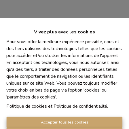
Vivez plus avec les cookies
Pour vous offrir la meilleure expérience possible, nous et
des tiers utilisons des technologies telles que les cookies
Mentions obligatoires
pour accéder et/ou stocker les informations de l'appareil.
Chaque agence est juridiquement et financièrement
En acceptant ces technologies, vous nous autorisez, ainsi
indépendante
qu'à des tiers, à traiter des données personnelles telles
SRL IMMO Water Lane - TVA BE 0755330288
que le comportement de navigation ou les identifiants
Agrétion I.P.I. N° 510.423
uniques sur ce site Web. Vous pouvez toujours modifier
RC professionnelle et cautionnement vis AXA Belgium
votre choix en bas de page via l'option 'cookies' ou
N° 730.390.160
'paramètres des cookies'.
Institut professionnel des agents immobiliers, rue du
Politique de cookies
et
Politique de confidentialité
.
Luxembourg 16 B, 1000 Bruxelles. Le
code de
déontologie
de l'Institut professionnel des agents
Accepter tous les cookies
immobiliers.