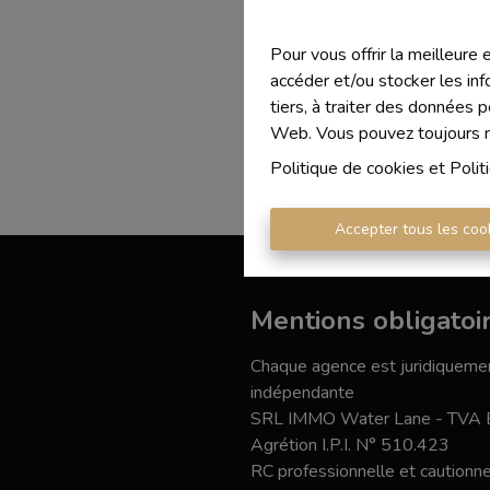
Pour vous offrir la meilleure
accéder et/ou stocker les inf
tiers, à traiter des données 
Web. Vous pouvez toujours mo
Politique de cookies
et
Polit
Accepter tous les coo
Mentions obligatoi
Chaque agence est juridiquemen
indépendante
SRL IMMO Water Lane - TVA
Agrétion I.P.I. N° 510.423
RC professionnelle et caution