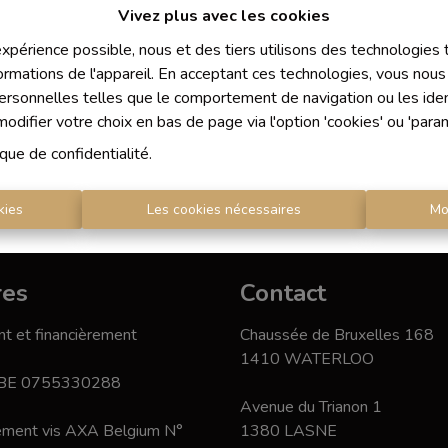
Vivez plus avec les cookies
 expérience possible, nous et des tiers utilisons des technologies
ormations de l'appareil. En acceptant ces technologies, vous nous 
personnelles telles que le comportement de navigation ou les ident
difier votre choix en bas de page via l'option 'cookies' ou 'para
ique de confidentialité
.
kies
Les cookies nécessaires
Mo
res
Contact
t et financièrement
Chaussée de Bruxelles 168
1410 WATERLOO
 BE 0755330288
Avenue du Trianon 1
nement vis AXA Belgium N°
1380 LASNE