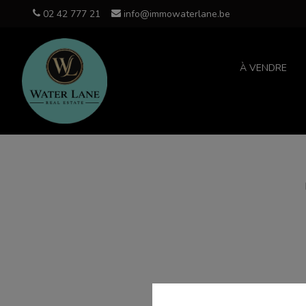
02 42 777 21
info@immowaterlane.be
À VENDRE