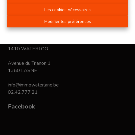
immobiliers.
Les cookies nécessaires
Disclaimer
-
Privacy statement
Modifier les préférences
Contact
Chaussée de Bruxelles 168
1410 WATERLOO
Avenue du Trianon 1
1380 LASNE
info@immowaterlane.be
02.42.777.21
Facebook