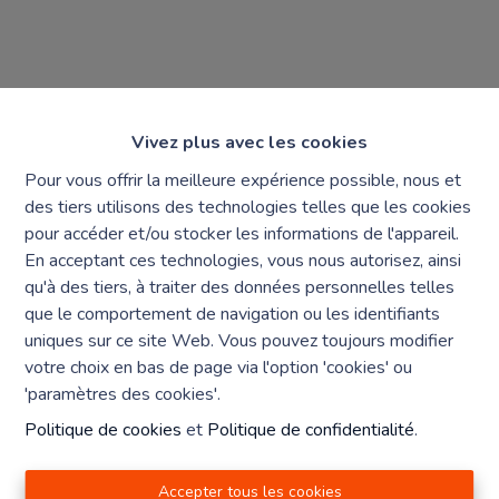
Vivez plus avec les cookies
Pour vous offrir la meilleure expérience possible, nous et
des tiers utilisons des technologies telles que les cookies
Mentions obligatoires
pour accéder et/ou stocker les informations de l'appareil.
En acceptant ces technologies, vous nous autorisez, ainsi
Chaque agence est juridiquement et financièrement
qu'à des tiers, à traiter des données personnelles telles
indépendante
que le comportement de navigation ou les identifiants
SRL IMMO Water Lane - TVA BE 0755330288
uniques sur ce site Web. Vous pouvez toujours modifier
Agrétion I.P.I. N° 510.423
votre choix en bas de page via l'option 'cookies' ou
RC professionnelle et cautionnement vis AXA Belgium
'paramètres des cookies'.
N° 730.390.160
Politique de cookies
et
Politique de confidentialité
.
Institut professionnel des agents immobiliers, rue du
Luxembourg 16 B, 1000 Bruxelles. Le
code de
déontologie
de l'Institut professionnel des agents
Accepter tous les cookies