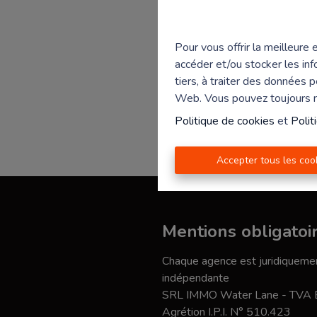
Pour vous offrir la meilleure
accéder et/ou stocker les inf
tiers, à traiter des données 
Web. Vous pouvez toujours mo
Politique de cookies
et
Polit
Accepter tous les coo
Mentions obligatoi
Chaque agence est juridiquemen
indépendante
SRL IMMO Water Lane - TVA
Agrétion I.P.I. N° 510.423