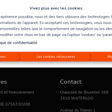
Vivez plus avec les cookies
 expérience possible, nous et des tiers utilisons des technologies
ormations de l'appareil. En acceptant ces technologies, vous nous 
personnelles telles que le comportement de navigation ou les ident
difier votre choix en bas de page via l'option 'cookies' ou 'para
ique de confidentialité
.
kies
Les cookies nécessaires
Mo
res
Contact
t et financièrement
Chaussée de Bruxelles 168
1410 WATERLOO
 BE 0755330288
Avenue du Trianon 1