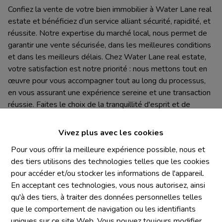
Confiez la vente de votre bien immobilier à Water Lane real
estate et bénéficiez d’un service alliant sécurité, rapidité, et
réussite. Notre expertise du marché local, nous permet de
garantir une vente sécurisée, dans les meilleures conditions
et dans les meilleurs délais. Chez Water Lane real estate,
votre satisfaction est notre priorité : nous mettons tout en
œuvre pour vous accompagner tout au long du processus,
en vous assurant une expérience sereine et une transaction
réussie. Faites le choix de la tranquillité d'esprit et de
l'efficacité pour vendre votre bien immobilier rapidement et
en toute confiance.
Vivez plus avec les cookies
Nos informations précontractuelles
Pour vous offrir la meilleure expérience possible, nous et
des tiers utilisons des technologies telles que les cookies
pour accéder et/ou stocker les informations de l'appareil.
En acceptant ces technologies, vous nous autorisez, ainsi
qu'à des tiers, à traiter des données personnelles telles
que le comportement de navigation ou les identifiants
uniques sur ce site Web. Vous pouvez toujours modifier