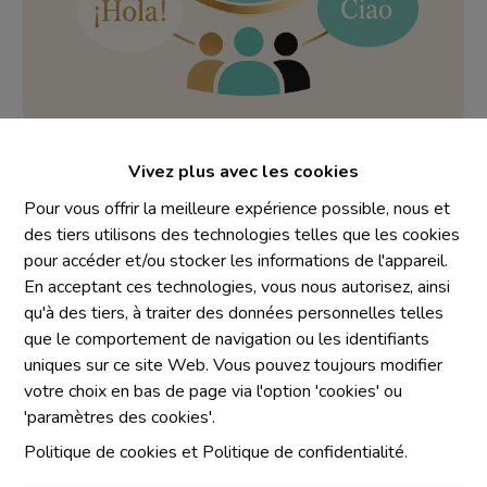
Vivez plus avec les cookies
Pour vous offrir la meilleure expérience possible, nous et
des tiers utilisons des technologies telles que les cookies
pour accéder et/ou stocker les informations de l'appareil.
En acceptant ces technologies, vous nous autorisez, ainsi
Mentions obligatoires
qu'à des tiers, à traiter des données personnelles telles
Chaque agence est juridiquement et financièrement
que le comportement de navigation ou les identifiants
indépendante
uniques sur ce site Web. Vous pouvez toujours modifier
SRL IMMO Water Lane - TVA BE 0755330288
votre choix en bas de page via l'option 'cookies' ou
Agrétion I.P.I. N° 510.423
'paramètres des cookies'.
RC professionnelle et cautionnement vis AXA Belgium
Politique de cookies
et
Politique de confidentialité
.
N° 730.390.160