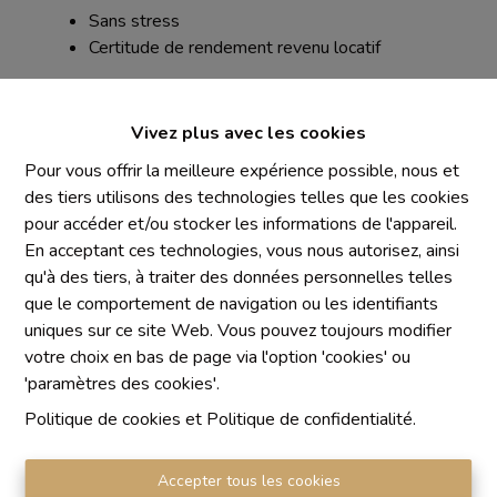
Sans stress
Certitude de rendement revenu locatif
Vivez plus avec les cookies
Pour vous offrir la meilleure expérience possible, nous et
des tiers utilisons des technologies telles que les cookies
Mentions obligatoires
pour accéder et/ou stocker les informations de l'appareil.
En acceptant ces technologies, vous nous autorisez, ainsi
Chaque agence est juridiquement et financièrement
qu'à des tiers, à traiter des données personnelles telles
indépendante
que le comportement de navigation ou les identifiants
SRL IMMO Water Lane - TVA BE 0755330288
uniques sur ce site Web. Vous pouvez toujours modifier
Agrétion I.P.I. N° 510.423
votre choix en bas de page via l'option 'cookies' ou
RC professionnelle et cautionnement vis AXA Belgium
'paramètres des cookies'.
N° 730.390.160
Politique de cookies
et
Politique de confidentialité
.
Institut professionnel des agents immobiliers, rue du
Luxembourg 16 B, 1000 Bruxelles. Le
code de
déontologie
de l'Institut professionnel des agents
Accepter tous les cookies