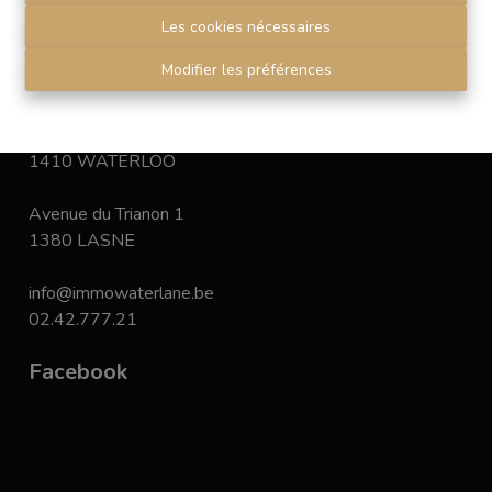
immobiliers.
Les cookies nécessaires
Disclaimer
-
Privacy statement
Modifier les préférences
Contact
Chaussée de Bruxelles 168
1410 WATERLOO
Avenue du Trianon 1
1380 LASNE
info@immowaterlane.be
02.42.777.21
Facebook