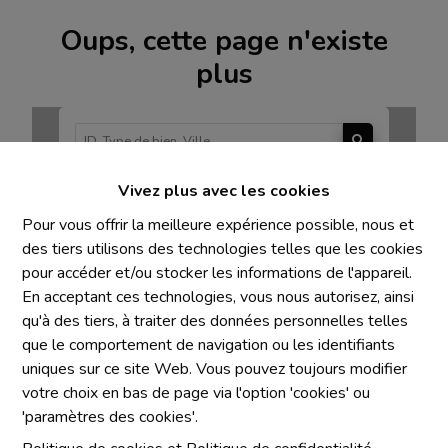
Oups, cette page n'existe
plus
Vivez plus avec les cookies
À Vendre
À Louer
Pour vous offrir la meilleure expérience possible, nous et
des tiers utilisons des technologies telles que les cookies
pour accéder et/ou stocker les informations de l'appareil.
En acceptant ces technologies, vous nous autorisez, ainsi
qu'à des tiers, à traiter des données personnelles telles
Mentions obligatoires
que le comportement de navigation ou les identifiants
uniques sur ce site Web. Vous pouvez toujours modifier
Chaque agence est juridiquement et financièrement
votre choix en bas de page via l'option 'cookies' ou
indépendante
'paramètres des cookies'.
SRL IMMO Water Lane - TVA BE 0755330288