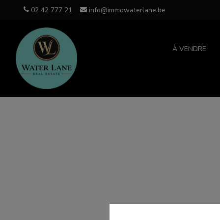
02 42 777 21
info@immowaterlane.be
À VENDRE