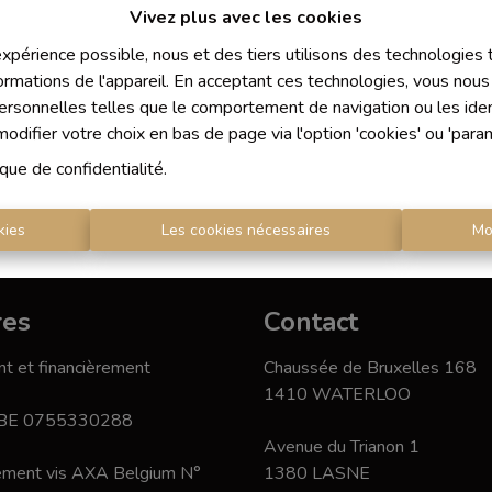
Vivez plus avec les cookies
 expérience possible, nous et des tiers utilisons des technologies
ormations de l'appareil. En acceptant ces technologies, vous nous 
personnelles telles que le comportement de navigation ou les ident
difier votre choix en bas de page via l'option 'cookies' ou 'para
ique de confidentialité
.
kies
Les cookies nécessaires
Mo
res
Contact
t et financièrement
Chaussée de Bruxelles 168
1410 WATERLOO
 BE 0755330288
Avenue du Trianon 1
nement vis AXA Belgium N°
1380 LASNE