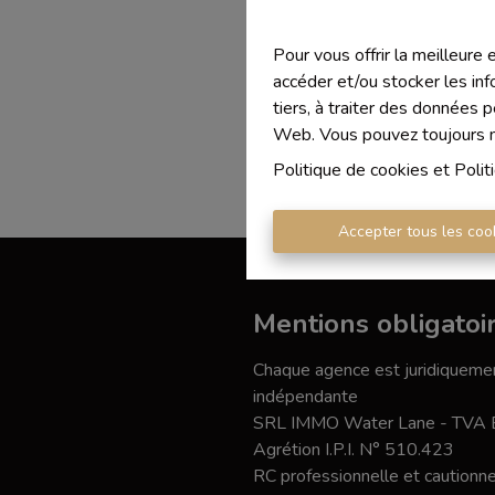
Pour vous offrir la meilleure
accéder et/ou stocker les inf
tiers, à traiter des données 
Web. Vous pouvez toujours mo
Politique de cookies
et
Polit
Accepter tous les coo
Mentions obligatoi
Chaque agence est juridiquemen
indépendante
SRL IMMO Water Lane - TVA
Agrétion I.P.I. N° 510.423
RC professionnelle et caution