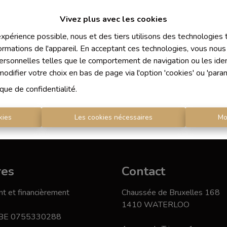
Vivez plus avec les cookies
 expérience possible, nous et des tiers utilisons des technologies
ormations de l'appareil. En acceptant ces technologies, vous nous 
À Vend
personnelles telles que le comportement de navigation ou les ident
difier votre choix en bas de page via l'option 'cookies' ou 'para
ique de confidentialité
.
kies
Les cookies nécessaires
Mo
res
Contact
t et financièrement
Chaussée de Bruxelles 168
1410 WATERLOO
 BE 0755330288