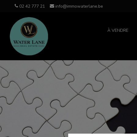
02 42 777 21
info@immowaterlane.be
À VENDRE